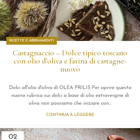
RICETTE E ABBINAMENTI
Castagnaccio – Dolce tipico toscano
con olio d’oliva e farina di castagne-
nuovo
Dolci all'olio d'oliva di OLEA PRILIS Per aprire questa
nuova rubrica sui dolci a base di olio extravergine di
oliva non possiamo che iniziare con...
CONTINUA A LEGGERE
02