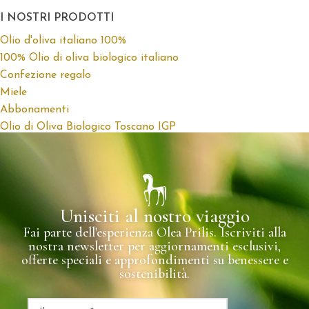
I NOSTRI PRODOTTI
Olio d'oliva italiano 100%
100% Olio di oliva biologico italiano
Confezione regalo
Miele
Abbonamenti
Olio di Oliva Biologico Toscano IGP
Unisciti al nostro viaggio
Fai parte dell'esperienza Olea Prilis. Iscriviti alla
nostra newsletter per aggiornamenti esclusivi,
offerte speciali e approfondimenti su benessere e
sostenibilità.