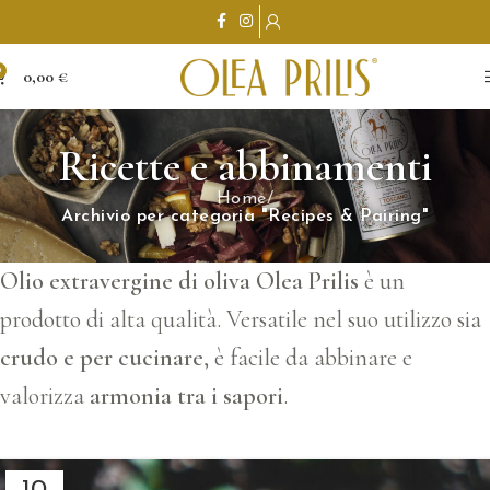
0
0,00
€
Ricette e abbinamenti
Home
Archivio per categoria "Recipes & Pairing"
Olio extravergine di oliva Olea Prilis
è un
prodotto di alta qualità. Versatile nel suo utilizzo sia
crudo e per cucinare
, è facile da abbinare e
valorizza
armonia tra i sapori
.