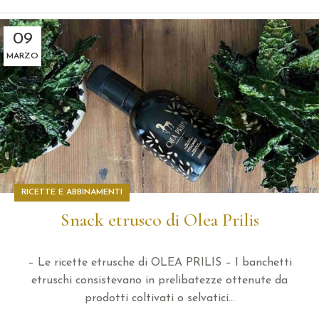
09
MARZO
RICETTE E ABBINAMENTI
Snack etrusco di Olea Prilis
– Le ricette etrusche di OLEA PRILIS – I banchetti
etruschi consistevano in prelibatezze ottenute da
prodotti coltivati o selvatici...